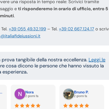
vere una risposta in tempo reale: Scrivici tramite
saggio e
ti risponderemo in orario di ufficio, entro 5
minuti
.
 Tel.
+39 055 49.32.199
– Tel.
+39 02 667.124.17
o scriv
o@italiafideiussioni.it
a prova tangibile della nostra eccellenza.
Leggi le
re cosa dicono le persone che hanno vissuto la
a esperienza
.
HONE5 JAILBREAK” P.
Nora
Bruno P.
2 giorni fa
2 giorni fa