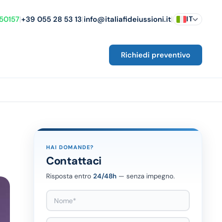
150157
|
+39 055 28 53 13
|
info@italiafideiussioni.it
|
IT
Richiedi preventivo
×
Cerca
HAI DOMANDE?
Contattaci
Risposta entro
24/48h
— senza impegno.