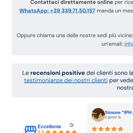
Contattaci direttamente online
per rice
WhatsApp: +39 339.71.50.157
manda un mes
Oppure chiama una delle nostre sedi più vicine:
un’email:
inf
Le
recensioni positive
dei clienti sono l
testimonianze dei nostri clienti
per vede
nostr
Simone “IP
2 giorni fa
Eccellente
5.0