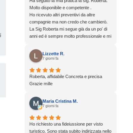
Ha seguito la mia pratica la sig. Roberta.
sig. Betiel.
Molto disponibile e competente .
Ho ricevuto altri preventivi da altre
compagnie ma non credo che cambierò.
La Sig Roberta mi segue già da un po' di
i
anni ed è sempre molto professionale e mi
fa sentire al sicuro.
Grazie
Lizzette R.
7 giorni fa
Roberta, affidabile Concreta e precisa
Grazie mille
Maria Cristina M.
7 giorni fa
Ho richiesto una fideiussione per visto
turistico. Sono stata subito indirizzata nello