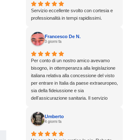
Servizio eccellente svolto con cortesia e
professionalità in tempi rapidissimi.
Francesco De N.
3 giorni fa
Per conto di un nostro amico avevamo
bisogno, in ottemperanza alla legislazione
italiana relativa alla concessione del visto
per entrare in Italia da paese extraeuropeo,
sia della fideiussione e sia
dell'assicurazione sanitaria. Il servizio
resoci è stato preciso, chiaramente
specificato e oltremodo rapido. Dalla
Umberto
richiesta di offerta al disbrigo completo
4 giorni fa
delle pratiche sono passate soltanto 48
ore. Efficientissimi. Un grazie speciale al