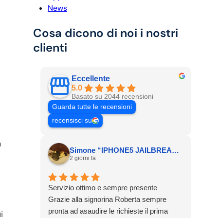
News
Cosa dicono di noi i nostri
clienti
Eccellente
5.0
Basato su 2044 recensioni
Guarda tutte le recensioni
recensisci su
n
Simone “IPHONE5 JAILBREAK” P.
2 giorni fa
Servizio ottimo e sempre presente
Grazie alla signorina Roberta sempre
pronta ad asaudire le richieste il prima
i