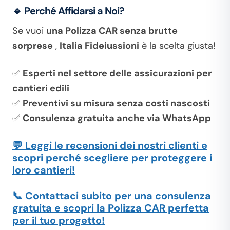
🔹 Perché Affidarsi a Noi?
Se vuoi
una Polizza CAR senza brutte
sorprese
,
Italia Fideiussioni
è la scelta giusta!
✅
Esperti nel settore delle assicurazioni per
cantieri edili
✅
Preventivi su misura senza costi nascosti
✅
Consulenza gratuita anche via WhatsApp
💬 Leggi le recensioni dei nostri clienti e
scopri perché scegliere per proteggere i
loro cantieri!
📞 Contattaci subito per una consulenza
gratuita e scopri la Polizza CAR perfetta
per il tuo progetto!