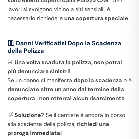
sono eventi coperti dalla Polizza CAR
. Se i
lavori si svolgono vicino a siti sensibili, è
necessario richiedere
una copertura speciale
.
8️⃣ Danni Verificatisi Dopo la Scadenza
della Polizza
🚨
Una volta scaduta la polizza, non potrai
più denunciare sinistri!
Se un danno si manifesta
dopo la scadenza
o è
denunciato oltre un anno dal termine della
copertura
,
non otterrai alcun risarcimento
.
💡
Soluzione?
Se il cantiere è ancora in corso
alla scadenza della polizza,
richiedi una
proroga immediata!