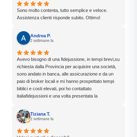
Sono molto contenta, tutto semplice e veloce.
Assistenza clienti risponde subito. Ottimo!
Andrea P.
2 settimane fa
Avevo bisogno di una fidejussione, in tempi brevi,su
richiesta dalla Provincia per acquisire una società,
sono andato in banca, alle assicurazione e da un
paio di broker locali e mi hanno prospettato tempi
biblici e costi elevati, poi ho contattato
italiafidejussioni e una volta presentata la
documentazione in 4 giorni lavorativi ho avuto la
fidejussione , proprio come promesso.
Tiziana T.
Un ringraziamento particolare va a Roberta che mi
2 settimane fa
ha seguito con cortesia prontezza e professionalità
durante tutto l'iter della pratica.