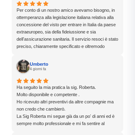
Per conto di un nostro amico avevamo bisogno, in
ottemperanza alla legislazione italiana relativa alla
concessione del visto per entrare in Italia da paese
extraeuropeo, sia della fideiussione e sia
dell'assicurazione sanitaria. Il servizio resoci è stato
preciso, chiaramente specificato e oltremodo
rapido. Dalla richiesta di offerta al disbrigo completo
delle pratiche sono passate soltanto 48 ore.
Umberto
Efficientissimi. Un grazie speciale al sig. Betiel.
4 giorni fa
Ha seguito la mia pratica la sig. Roberta.
Molto disponibile e competente .
Ho ricevuto altri preventivi da altre compagnie ma
non credo che cambierò.
La Sig Roberta mi segue già da un po' di anni ed è
sempre molto professionale e mi fa sentire al
sicuro.