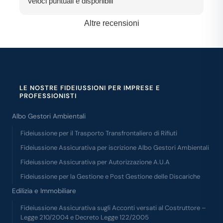
Veloci puntuali e disponibili
consigliatissimi
Altre recensioni
LE NOSTRE FIDEIUSSIONI PER IMPRESE E
PROFESSIONISTI
Albo Gestori Ambientali
Fideiussione per il Trasporto Transfrontaliero di Rifiuti
Fideiussione Assicurativa per iscrizione Albo Gestori Ambientali
Fideiussione Assicurativa per Autorizzazione A.U.A
Fideiussione per la Gestione e Post Gestione delle Discariche
Edilizia e Immobiliare
Fideiussione Assicurativa sugli Acconti versati al Costruttore –
Legge 210/2004 e Decreto Legge 122/2005