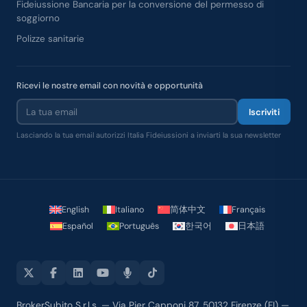
Fideiussione Bancaria per la conversione del permesso di
soggiorno
Polizze sanitarie
Ricevi le nostre email con novità e opportunità
Iscriviti
Lasciando la tua email autorizzi Italia Fideiussioni a inviarti la sua newsletter
English
Italiano
简体中文
Français
Español
Português
한국어
日本語
BrokerSubito S.r.l.s. — Via Pier Capponi 87, 50132 Firenze (FI) —