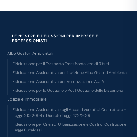
Un ringraziamento particolare va a Roberta che mi
ha seguito con cortesia prontezza e professionalità
durante tutto l'iter della pratica.
consigliatissimi
LE NOSTRE FIDEIUSSIONI PER IMPRESE E
PROFESSIONISTI
Albo Gestori Ambientali
Fideiussione per il Trasporto Transfrontaliero di Rifiuti
Fideiussione Assicurativa per iscrizione Albo Gestori Ambientali
Fideiussione Assicurativa per Autorizzazione A.U.A
Fideiussione per la Gestione e Post Gestione delle Discariche
Edilizia e Immobiliare
Fideiussione Assicurativa sugli Acconti versati al Costruttore –
Legge 210/2004 e Decreto Legge 122/2005
Fideiussione per Oneri di Urbanizzazione e Costi di Costruzione
Legge Bucalossi