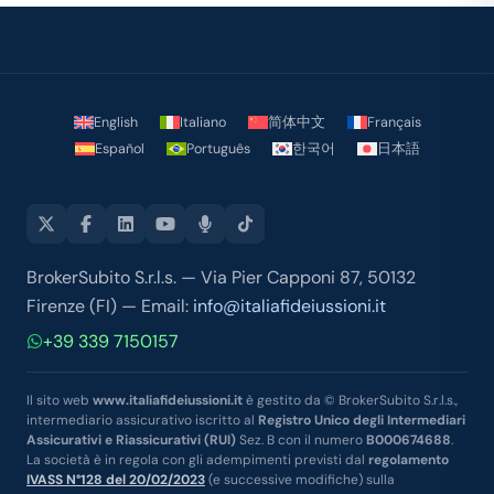
durante tutto l'iter della pratica.
consigliatissimi
English
Italiano
简体中文
Français
Español
Português
한국어
日本語
BrokerSubito S.r.l.s. — Via Pier Capponi 87, 50132
Firenze (FI) — Email:
info@italiafideiussioni.it
+39 339 7150157
Il sito web
www.italiafideiussioni.it
è gestito da © BrokerSubito S.r.l.s.,
intermediario assicurativo iscritto al
Registro Unico degli Intermediari
Assicurativi e Riassicurativi (RUI)
Sez. B con il numero
B000674688
.
La società è in regola con gli adempimenti previsti dal
regolamento
IVASS N°128 del 20/02/2023
(e successive modifiche) sulla