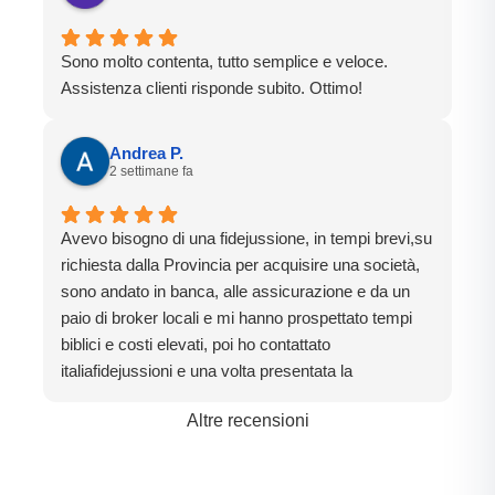
Sono molto contenta, tutto semplice e veloce.
Assistenza clienti risponde subito. Ottimo!
Andrea P.
2 settimane fa
Avevo bisogno di una fidejussione, in tempi brevi,su
richiesta dalla Provincia per acquisire una società,
sono andato in banca, alle assicurazione e da un
paio di broker locali e mi hanno prospettato tempi
biblici e costi elevati, poi ho contattato
italiafidejussioni e una volta presentata la
documentazione in 4 giorni lavorativi ho avuto la
Altre recensioni
fidejussione , proprio come promesso.
Un ringraziamento particolare va a Roberta che mi
ha seguito con cortesia prontezza e professionalità