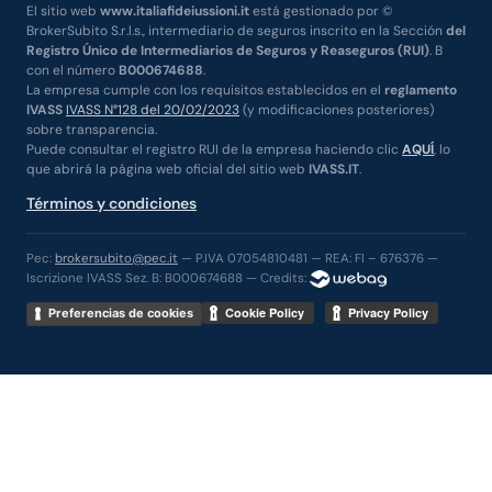
El sitio web
www.italiafideiussioni.it
está gestionado por ©
BrokerSubito S.r.l.s., intermediario de seguros inscrito en la Sección
del
Registro Único de Intermediarios de Seguros y Reaseguros (RUI)
. B
con el número
B000674688
.
La empresa cumple con los requisitos establecidos en el
reglamento
IVASS
IVASS N°128 del 20/02/2023
(y modificaciones posteriores)
sobre transparencia.
Puede consultar el registro RUI de la empresa haciendo clic
AQUÍ
, lo
que abrirá la página web oficial del sitio web
IVASS.IT
.
Términos y condiciones
Pec:
brokersubito@pec.it
— P.IVA 07054810481 — REA: FI – 676376 —
Iscrizione IVASS Sez. B: B000674688 — Credits:
Preferencias de cookies