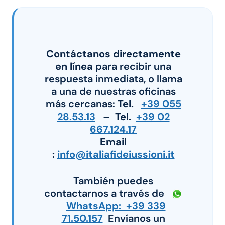
Contáctanos directamente
en línea
para recibir una
respuesta inmediata, o llama
a una de nuestras oficinas
más cercanas:
Tel.
+39 055
28.53.13
– Tel.
+39 02
667.124.17
Email
:
info@italiafideiussioni.it
También puedes
contactarnos a través de
WhatsApp: +39 339
71.50.157
Envíanos un