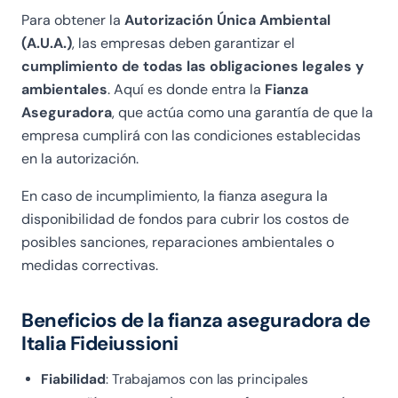
o
pr
n
Para obtener la
Autorización Única Ambiental
n
e
a
(A.U.A.)
, las empresas deben garantizar el
al
s
Fi
cumplimiento de todas las obligaciones legales y
e,
e
d
ambientales
. Aquí es donde entra la
Fianza
m
nt
ei
Aseguradora
, que actúa como una garantía de que la
i
e
u
empresa cumplirá con las condiciones establecidas
s
G
s
en la autorización.
o
ra
si
n
zi
o
En caso de incumplimiento, la fianza asegura la
o
e
n
disponibilidad de fondos para cubrir los costos de
ri
al
e.
posibles sanciones, reparaciones ambientales o
v
la
U
medidas correctivas.
ol
si
n
ta
g
gr
a
n
a
Beneficios de la fianza aseguradora de
lo
or
n
Italia Fideiussioni
ro
in
d
p
a
e
Fiabilidad
: Trabajamos con las principales