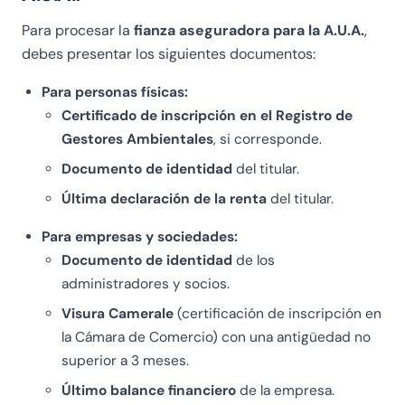
a
u
la
Para procesar la
fianza aseguradora para la A.U.A.
,
zi
di
pr
o
re
at
debes presentar los siguientes documentos:
n
le
ic
Para personas físicas:
e
ri
a
Certificado de inscripción en el Registro de
s
c
:)
Gestores Ambientales
a
, si corresponde.
hi
ni
e
Documento de identidad
del titular.
ta
st
Última declaración de la renta
del titular.
ri
e
a,
il
Para empresas y sociedades:
,
pr
Documento de identidad
de los
B
i
administradores y socios.
et
m
ie
a
Visura Camerale
(certificación de inscripción en
l
p
la Cámara de Comercio) con una antigüedad no
m
o
superior a 3 meses.
i
s
Último balance financiero
de la empresa.
h
si