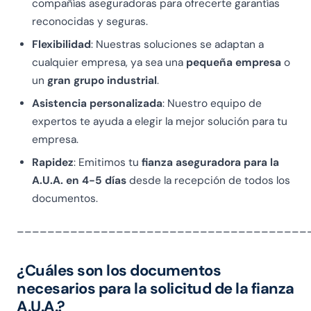
er
R
gr
compañías aseguradoras para ofrecerte garantías
u
o
a
reconocidas y seguras.
n
b
zi
Flexibilidad
: Nuestras soluciones se adaptan a
a
er
e
cualquier empresa, ya sea una
pequeña empresa
o
fi
ta
a
un
gran grupo industrial
.
d
s
B
ei
e
et
Asistencia personalizada
: Nuestro equipo de
u
m
ie
expertos te ayuda a elegir la mejor solución para tu
s
pr
l
empresa.
si
e
p
Rapidez
: Emitimos tu
fianza aseguradora para la
o
pr
er
A.U.A. en 4-5 días
desde la recepción de todos los
n
o
a
documentos.
e
nt
v
e
a
er
______________________________________
a
a
s
s
d
e
¿Cuáles son los documentos
si
a
g
c
s
ui
necesarios para la solicitud de la fianza
ur
a
to
A.U.A.?