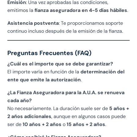
s
Emisión
: Una vez aprobadas las condiciones,
o
emitimos la
fianza aseguradora en 4-5 días hábiles
.
p
er
Asistencia postventa
: Te proporcionamos soporte
p
continuo incluso después de la emisión de la fianza.
a
s
Preguntas Frecuentes (FAQ)
s
o
¿Cuál es el importe que se debe garantizar?
c
El importe varía en función de la
determinación del
o
ente que emite la autorización
.
s
a
¿La Fianza Aseguradora para la A.U.A. se renueva
d
cada año?
o
No necesariamente. La duración suele ser de
5 años +
v
2 años adicionales
, aunque en algunos casos puede
e
ser de
10 años + 2 años
o
15 años + 2 años
.
v
o