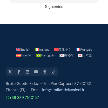
documentazione in 4 giorni lavorativi ho avuto la
Siguientes
fidejussione , proprio come promesso.
Un ringraziamento particolare va a Roberta che mi
ha seguito con cortesia prontezza e professionalità
durante tutto l'iter della pratica.
consigliatissimi
English
Italiano
简体中文
Français
Español
Português
한국어
日本語
BrokerSubito S.r.l.s. — Via Pier Capponi 87, 50132
Firenze (FI) — Email:
info@italiafideiussioni.it
+39 339 7150157