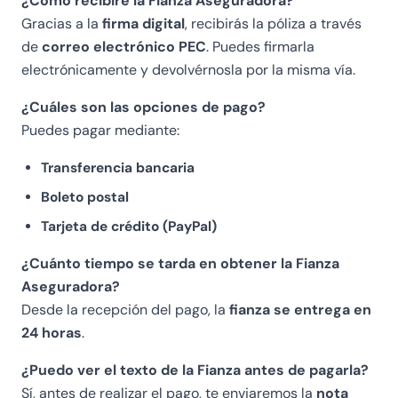
¿Cómo recibiré la Fianza Aseguradora?
fa
Gracias a la
firma digital
, recibirás la póliza a través
re
de
correo electrónico PEC
. Puedes firmarla
.
electrónicamente y devolvérnosla por la misma vía.
C
o
¿Cuáles son las opciones de pago?
n
Puedes pagar mediante:
si
gl
Transferencia bancaria
io
Boleto postal
vi
v
Tarjeta de crédito (PayPal)
a
¿Cuánto tiempo se tarda en obtener la Fianza
m
Aseguradora?
e
nt
Desde la recepción del pago, la
fianza se entrega en
e
24 horas
.
¿Puedo ver el texto de la Fianza antes de pagarla?
Sí, antes de realizar el pago, te enviaremos la
nota