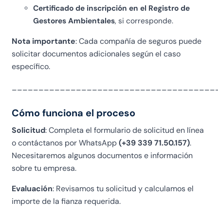
Certificado de inscripción en el Registro de
a
bi
s
le
Gestores Ambientales
, si corresponde.
pi
Nota importante
: Cada compañía de seguros puede
e
solicitar documentos adicionales según el caso
g
específico.
at
o
______________________________________
c
hi
Cómo funciona el proceso
ar
a
Solicitud
: Completa el formulario de solicitud en línea
m
o contáctanos por WhatsApp
(+39 339 71.50.157)
.
e
Necesitaremos algunos documentos e información
nt
sobre tu empresa.
e
p
Evaluación
: Revisamos tu solicitud y calculamos el
a
importe de la fianza requerida.
s